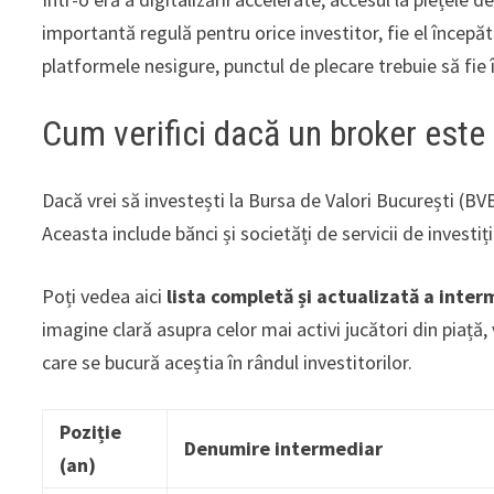
importantă regulă pentru orice investitor, fie el începă
platformele nesigure, punctul de plecare trebuie să fie
Cum verifici dacă un broker este 
Dacă vrei să investești la Bursa de Valori București (BVB)
Aceasta include bănci și societăți de servicii de investiț
Poți vedea aici
lista completă și actualizată a inter
imagine clară asupra celor mai activi jucători din piață,
care se bucură aceștia în rândul investitorilor.
Poziție
Denumire intermediar
(an)