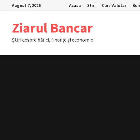
Skip
August 7, 2026
Acasa
Stiri
Curs Valutar
Bur
to
content
Ziarul Bancar
Știri despre bănci, finanțe și economie