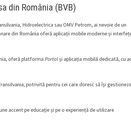
rsa din România (BVB)
nsilvania, Hidroelectrica sau OMV Petrom, ai nevoie de un
onare din România oferă aplicații mobile moderne și interfeț
ânia, oferă platforma
Portal
și aplicația mobilă dedicată, cu a
 Transilvania, potrivită pentru cei care doresc să își gestionez
ne accent pe educație și pe o experiență de utilizare