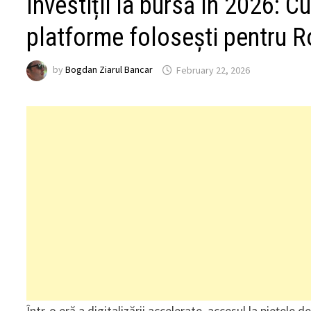
Investiții la bursă în 2026: C
platforme folosești pentru 
by
Bogdan Ziarul Bancar
February 22, 2026
Într-o eră a digitalizării accelerate, accesul la piețele 