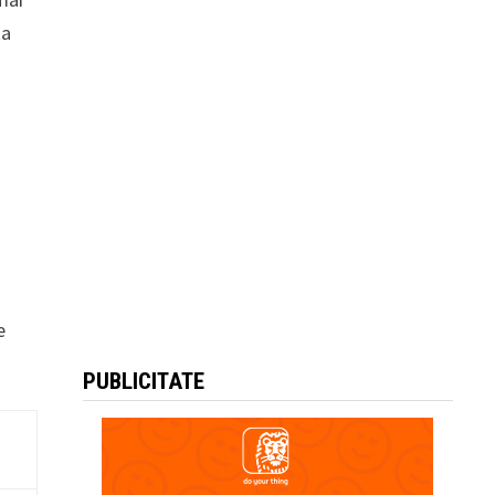
ta
e
PUBLICITATE
e