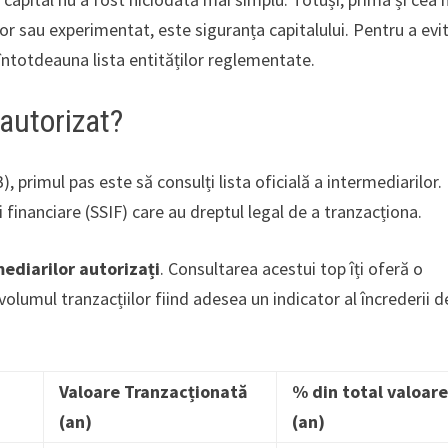
tor sau experimentat, este siguranța capitalului. Pentru a evi
 întotdeauna lista entităților reglementate.
autorizat?
, primul pas este să consulți lista oficială a intermediarilor.
ii financiare (SSIF) care au dreptul legal de a tranzacționa.
mediarilor autorizați
. Consultarea acestui top îți oferă o
 volumul tranzacțiilor fiind adesea un indicator al încrederii d
Valoare Tranzacționată
% din total valoar
(an)
(an)