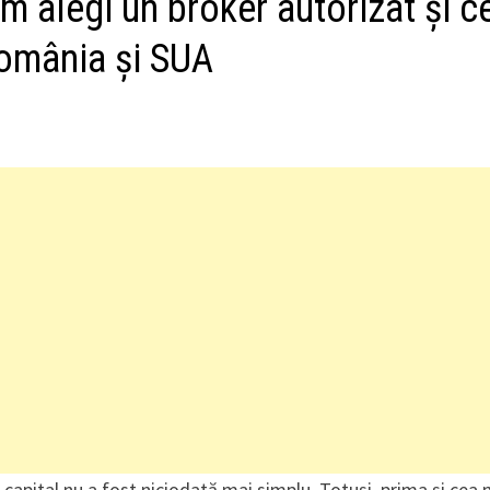
um alegi un broker autorizat și c
România și SUA
de capital nu a fost niciodată mai simplu. Totuși, prima și cea