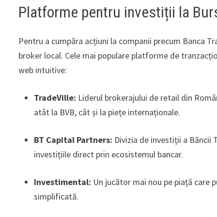
Platforme pentru investiții la Bu
Pentru a cumpăra acțiuni la companii precum Banca Tra
broker local. Cele mai populare platforme de tranzacți
web intuitive:
TradeVille:
Liderul brokerajului de retail din Rom
atât la BVB, cât și la piețe internaționale.
BT Capital Partners:
Divizia de investiții a Băncii
investițiile direct prin ecosistemul bancar.
Investimental:
Un jucător mai nou pe piață care pu
simplificată.