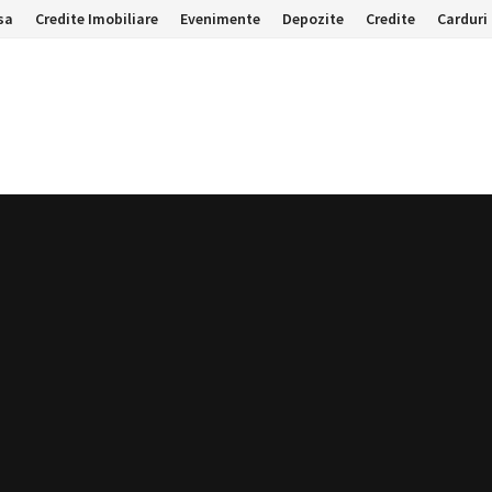
sa
Credite Imobiliare
Evenimente
Depozite
Credite
Carduri 