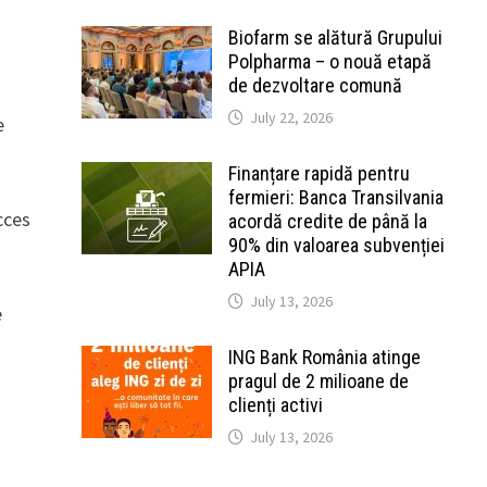
Biofarm se alătură Grupului
Polpharma – o nouă etapă
de dezvoltare comună
July 22, 2026
e
Finanțare rapidă pentru
fermieri: Banca Transilvania
cces
acordă credite de până la
90% din valoarea subvenției
APIA
July 13, 2026
e
ING Bank România atinge
pragul de 2 milioane de
clienți activi
July 13, 2026