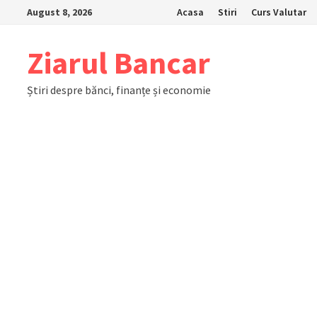
Skip
August 8, 2026
Acasa
Stiri
Curs Valutar
to
content
Ziarul Bancar
Știri despre bănci, finanțe și economie