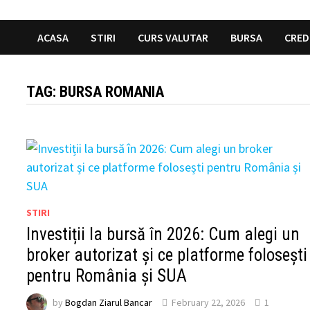
ACASA
STIRI
CURS VALUTAR
BURSA
CRED
TAG:
BURSA ROMANIA
STIRI
Investiții la bursă în 2026: Cum alegi un
broker autorizat și ce platforme folosești
pentru România și SUA
by
Bogdan Ziarul Bancar
February 22, 2026
1