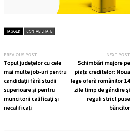
TAGGED
CONTABILITATE
Post
Previous
N
PREVIOUS POST
NEXT POST
post:
p
Topul județelor cu cele
Schimbări majore pe
navigation
mai multe job-uri pentru
piața creditelor: Noua
candidații fără studii
lege oferă românilor 14
superioare și pentru
zile timp de gândire și
muncitorii calificați și
reguli strict puse
necalificați
băncilor