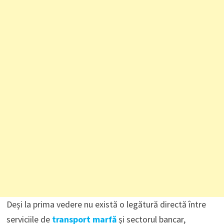
Deși la prima vedere nu există o legătură directă între
serviciile de
transport marfă
și sectorul bancar,