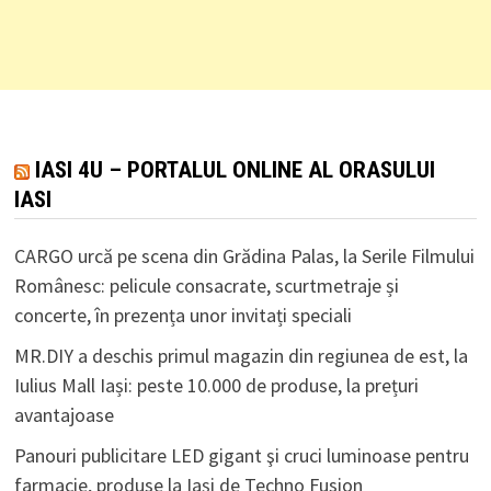
IASI 4U – PORTALUL ONLINE AL ORASULUI
IASI
CARGO urcă pe scena din Grădina Palas, la Serile Filmului
Românesc: pelicule consacrate, scurtmetraje și
concerte, în prezența unor invitați speciali
MR.DIY a deschis primul magazin din regiunea de est, la
Iulius Mall Iași: peste 10.000 de produse, la prețuri
avantajoase
Panouri publicitare LED gigant şi cruci luminoase pentru
farmacie, produse la Iaşi de Techno Fusion