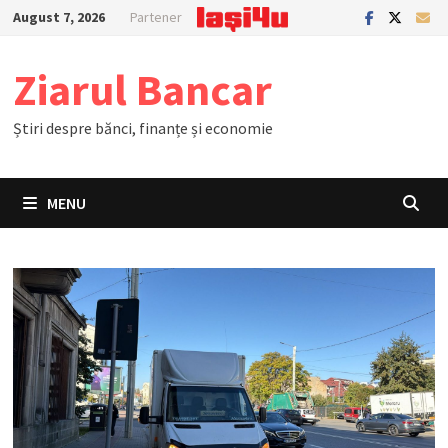
Skip
August 7, 2026
Partener
to
content
Ziarul Bancar
Știri despre bănci, finanțe și economie
MENU