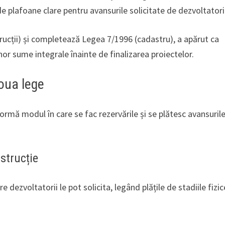
e plafoane clare pentru avansurile solicitate de dezvoltatori
rucții) și completează Legea 7/1996 (cadastru), a apărut ca
 unor sume integrale înainte de finalizarea proiectelor.
oua lege
ormă modul în care se fac rezervările și se plătesc avansuril
strucție
dezvoltatorii le pot solicita, legând plățile de stadiile fizi