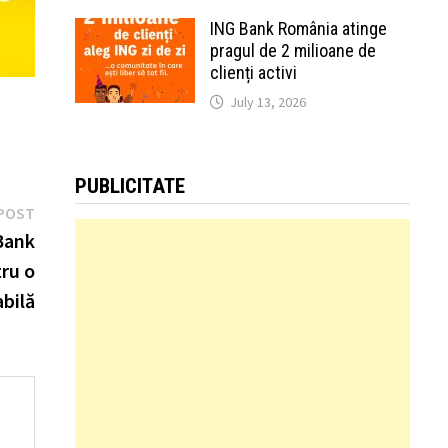
ING Bank România atinge
pragul de 2 milioane de
clienți activi
July 13, 2026
PUBLICITATE
Next
POST
post:
Bank
tru o
abilă