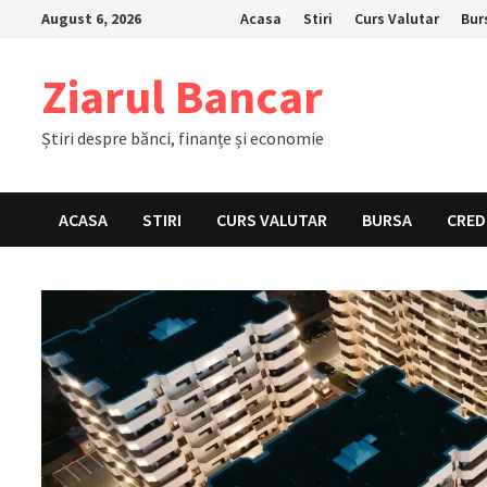
Skip
August 6, 2026
Acasa
Stiri
Curs Valutar
Bur
to
content
Ziarul Bancar
Știri despre bănci, finanțe și economie
ACASA
STIRI
CURS VALUTAR
BURSA
CRED