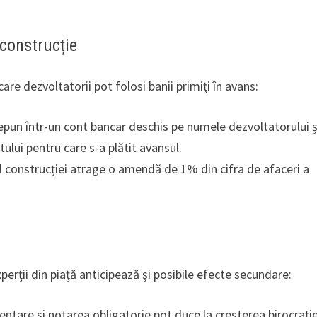
 construcție
e dezvoltatorii pot folosi banii primiți în avans:
pun într-un cont bancar deschis pe numele dezvoltatorului ș
ului pentru care s-a plătit avansul.
 al construcției atrage o amendă de 1% din cifra de afaceri a
perții din piață anticipează și posibile efecte secundare:
are și notarea obligatorie pot duce la creșterea birocrației