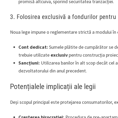
promisă altcuiva, sporind securitatea tranzacției.
3. Folosirea exclusivă a fondurilor pentru
Noua lege impune o reglementare strictă a modului în car
Cont dedicat:
Sumele plătite de cumpărător se de
trebuie utilizate
exclusiv
pentru construcția proiect
Sancțiuni:
Utilizarea banilor în alt scop decât cel
dezvoltatorului din anul precedent.
Potențialele implicații ale legii
Deși scopul principal este protejarea consumatorilor, ex
Creșterea birocrației:
Procedura de pre-apartament