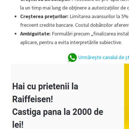
la un timp mai lung de obținere a autorizațiilor de 
Creșterea prețurilor:
Limitarea avansurilor la 5% 
frecvent credite bancare. Costul dobânzilor aferente 
Ambiguitate:
Formulări precum „finalizarea instala
aplicare, pentru a evita interpretările subiective.
Urmărește canalul de ș