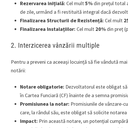
Rezervarea inițială:
Cel mult
5%
din prețul total
de zile, urmând a fi restituită integral dacă dezvo
Finalizarea Structurii de Rezistență:
Cel mult
2
Finalizarea Instalațiilor:
Cel mult
20%
din preț (
2. Interzicerea vânzării multiple
Pentru a preveni ca aceeași locuință să fie vândută mai
notării:
Notare obligatorie:
Dezvoltatorul este obligat să
în Cartea Funciară (CF) înainte de a semna promis
Promisiunea la notar:
Promisiunile de vânzare-cum
care, la rândul său, este obligat să solicite notarea 
Impact:
Prin această notare, un potențial cumpărăt