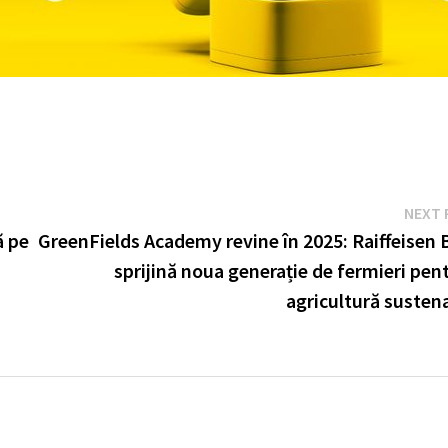
NEXT 
ă pe
GreenFields Academy revine în 2025: Raiffeisen 
sprijină noua generație de fermieri pen
agricultură susten