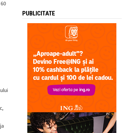
 60
PUBLICITATE
ului
c,
ja