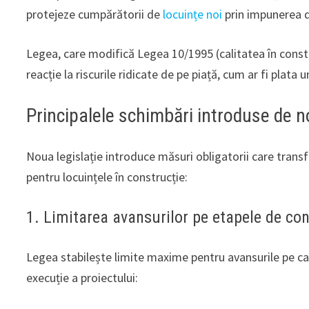
protejeze cumpărătorii de
locuințe noi
prin impunerea d
Legea, care modifică Legea 10/1995 (calitatea în const
reacție la riscurile ridicate de pe piață, cum ar fi plata
Principalele schimbări introduse de n
Noua legislație introduce măsuri obligatorii care transf
pentru locuințele în construcție:
1. Limitarea avansurilor pe etapele de con
Legea stabilește limite maxime pentru avansurile pe care 
execuție a proiectului: