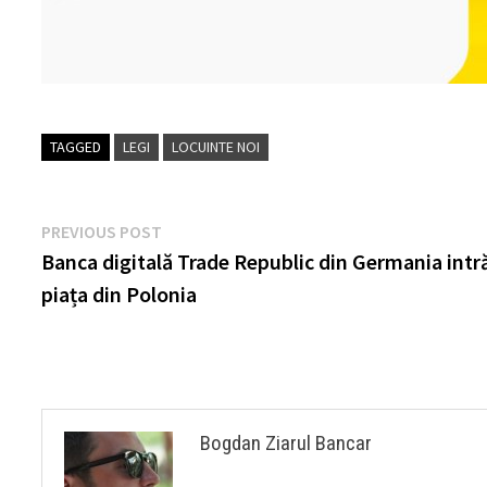
TAGGED
LEGI
LOCUINTE NOI
Post
Previous
PREVIOUS POST
post:
Banca digitală Trade Republic din Germania intr
navigation
piața din Polonia
Bogdan Ziarul Bancar