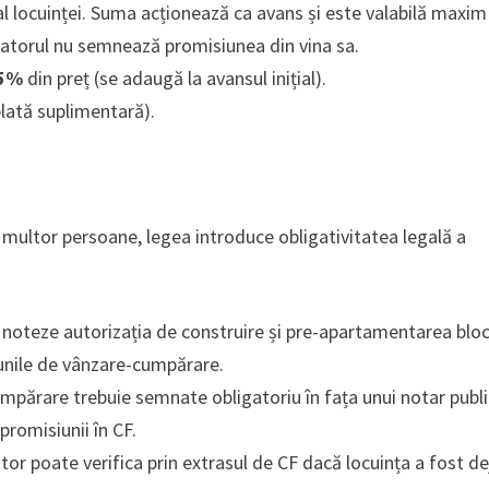
 al locuinței. Suma acționează ca avans și este valabilă maxim
ltatorul nu semnează promisiunea din vina sa.
5%
din preț (se adaugă la avansul inițial).
plată suplimentară).
 multor persoane, legea introduce obligativitatea legală a
 noteze autorizația de construire și pre-apartamentarea bloc
iunile de vânzare-cumpărare.
părare trebuie semnate obligatoriu în fața unui notar publi
promisiunii în CF.
or poate verifica prin extrasul de CF dacă locuința a fost de