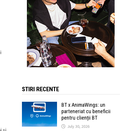
i
STIRI RECENTE
BT x AnimaWings: un
parteneriat cu beneficii
pentru clienții BT
July 30, 2026
 și