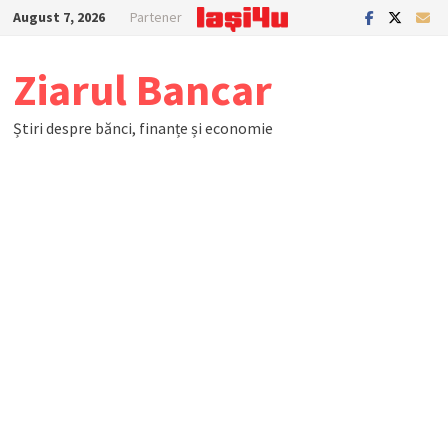
Skip
August 7, 2026
Partener
to
content
Ziarul Bancar
Știri despre bănci, finanțe și economie