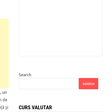
Search
SEARCH
s, un
an de
ță și
CURS VALUTAR