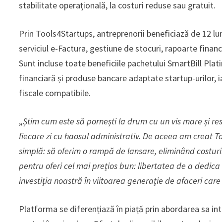
stabilitate operațională, la costuri reduse sau gratuit.
Prin Tools4Startups, antreprenorii beneficiază de 12 lun
serviciul e-Factura, gestiune de stocuri, rapoarte finan
Sunt incluse toate beneficiile pachetului SmartBill Pla
financiară și produse bancare adaptate startup-urilor, 
fiscale compatibile.
„
Știm cum este să pornești la drum cu un vis mare și res
fiecare zi cu haosul administrativ. De aceea am creat To
simplă: să oferim o rampă de lansare, eliminând costurile
pentru oferi cel mai prețios bun: libertatea de a dedica 
investiția noastră în viitoarea generație de afaceri ca
Platforma se diferențiază în piață prin abordarea sa integ