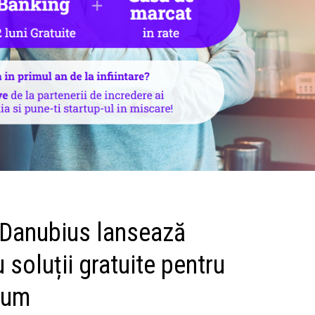
i Danubius lansează
soluții gratuite pentru
drum