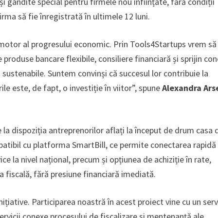
și gândite special pentru firmele nou înființate, fără condiții
irma să fie înregistrată în ultimele 12 luni.
 motor al progresului economic. Prin Tools4Startups vrem să
e produse bancare flexibile, consiliere financiară și sprijin con
ri sustenabile. Suntem convinși că succesul lor contribuie la
e este, de fapt, o investiție în viitor”, spune
Alexandra Ars
la dispoziția antreprenorilor aflați la început de drum casa 
tibil cu platforma SmartBill, ce permite conectarea rapidă 
e la nivel național, precum și opțiunea de achiziție în rate,
 fiscală, fără presiune financiară imediată.
nițiative. Participarea noastră în acest proiect vine cu un serv
ervicii conexe procesului de fiscalizare și mentenanță ale