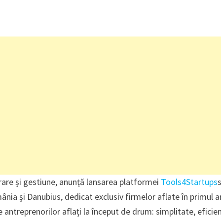
turare și gestiune, anunță lansarea platformei
Tools4Startups
ânia și Danubius, dedicat exclusiv firmelor aflate în primul 
ale antreprenorilor aflați la început de drum: simplitate, eficien