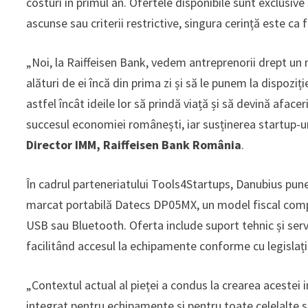
costuri în primul an. Ofertele disponibile sunt exclusive 
ascunse sau criterii restrictive, singura cerință este ca f
„Noi, la Raiffeisen Bank, vedem antreprenorii drept un
alături de ei încă din prima zi și să le punem la dispoziți
astfel încât ideile lor să prindă viață și să devină aface
succesul economiei românești, iar susținerea startup-uril
Director IMM, Raiffeisen Bank România
.
În cadrul parteneriatului Tools4Startups, Danubius pune 
marcat portabilă Datecs DP05MX, un model fiscal compa
USB sau Bluetooth. Oferta include suport tehnic și servic
facilitând accesul la echipamente conforme cu legislația
„Contextul actual al pieței a condus la crearea acestei i
integrat pentru echipamente și pentru toate celelalte s