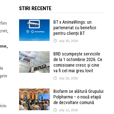
STIRI RECENTE
BT x AnimaWings: un
 fim
parteneriat cu beneficii
cret,
pentru clienții BT
July 30, 2026
ene,
BRD scumpește serviciile
de la 1 octombrie 2026. Ce
comisioane cresc și cine
de
va fi cel mai greu lovit
prin
July 28, 2026
Biofarm se alătură Grupului
Polpharma – o nouă etapă
de dezvoltare comună
iciu
July 22, 2026