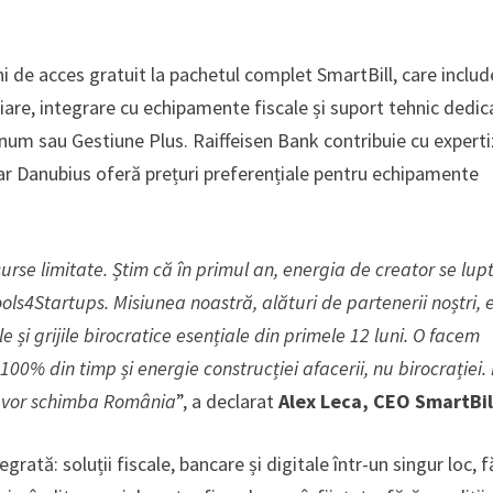
i de acces gratuit la pachetul complet SmartBill, care includ
ciare, integrare cu echipamente fiscale și suport tehnic dedic
tinum sau Gestiune Plus. Raiffeisen Bank contribuie cu expert
iar Danubius oferă prețuri preferențiale pentru echipamente
urse limitate. Știm că în primul an, energia de creator se lupt
ols4Startups. Misiunea noastră, alături de partenerii noștri, 
 și grijile birocratice esențiale din primele 12 luni. O facem
100% din timp și energie construcției afacerii, nu birocrației.
re vor schimba România
”, a declarat
Alex Leca, CEO SmartBil
rată: soluții fiscale, bancare și digitale într-un singur loc, f