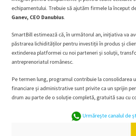
echipamentului. Trebuie să ajutăm firmele la început de 
Ganev, CEO Danubius
.
SmartBill estimează că, în următorul an, inițiativa va a
păstrarea lichidităților pentru investiții în produs și cli
extinderea platformei cu noi parteneri și soluții, tra
antreprenoriatul românesc.
Pe termen lung, programul contribuie la consolidarea un
financiare și administrative sunt privite ca un sprijin pe
drum au parte de o soluție completă, gratuită sau cu cos
Urmărește canalul de ș