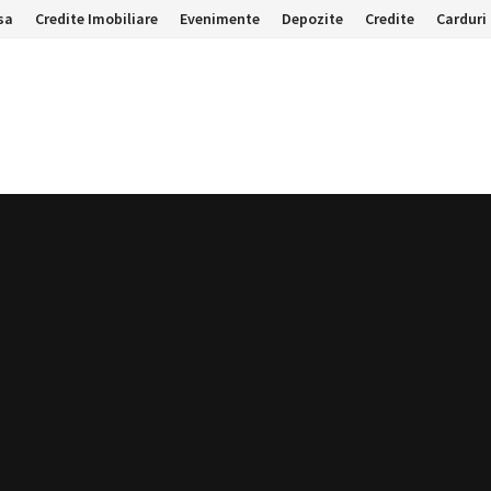
sa
Credite Imobiliare
Evenimente
Depozite
Credite
Carduri 