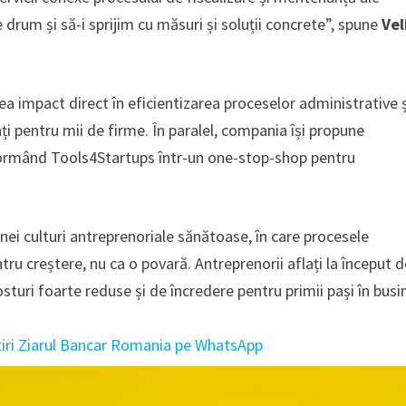
drum și să-i sprijim cu măsuri și soluții concrete”, spune
Vel
vea impact direct în eficientizarea proceselor administrative 
enți pentru mii de firme. În paralel, compania își propune
nsformând Tools4Startups într-un one-stop-shop pentru
ei culturi antreprenoriale sănătoase, în care procesele
ntru creștere, nu ca o povară. Antreprenorii aflați la început 
turi foarte reduse și de încredere pentru primii pași în busi
tiri Ziarul Bancar Romania pe WhatsApp