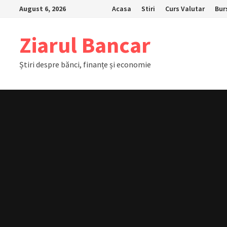
Skip
August 6, 2026
Acasa
Stiri
Curs Valutar
Bur
to
content
Ziarul Bancar
Știri despre bănci, finanțe și economie