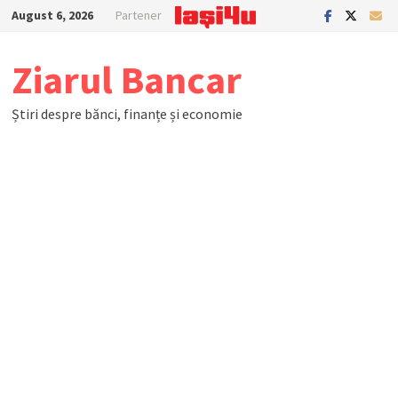
Skip
August 6, 2026
Partener
to
content
Ziarul Bancar
Știri despre bănci, finanțe și economie