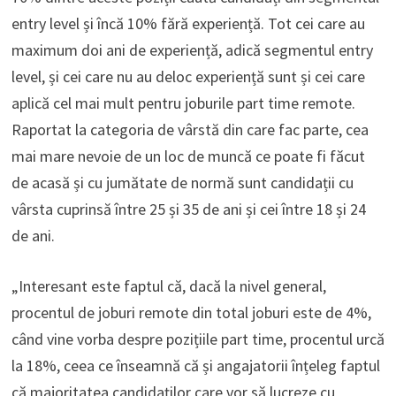
entry level și încă 10% fără experiență. Tot cei care au
maximum doi ani de experiență, adică segmentul entry
level, și cei care nu au deloc experiență sunt și cei care
aplică cel mai mult pentru joburile part time remote.
Raportat la categoria de vârstă din care fac parte, cea
mai mare nevoie de un loc de muncă ce poate fi făcut
de acasă și cu jumătate de normă sunt candidații cu
vârsta cuprinsă între 25 și 35 de ani și cei între 18 și 24
de ani.
„Interesant este faptul că, dacă la nivel general,
procentul de joburi remote din total joburi este de 4%,
când vine vorba despre pozițiile part time, procentul urcă
la 18%, ceea ce înseamnă că și angajatorii înțeleg faptul
că majoritatea candidaților care vor să lucreze cu