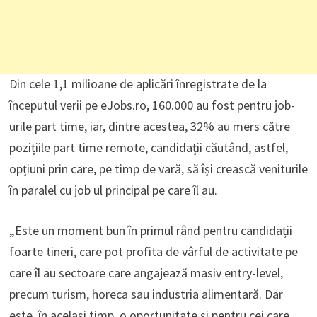
Din cele 1,1 milioane de aplicări înregistrate de la
începutul verii pe eJobs.ro, 160.000 au fost pentru job-
urile part time, iar, dintre acestea, 32% au mers către
pozițiile part time remote, candidații căutând, astfel,
opțiuni prin care, pe timp de vară, să își crească veniturile
în paralel cu job ul principal pe care îl au.
„Este un moment bun în primul rând pentru candidații
foarte tineri, care pot profita de vârful de activitate pe
care îl au sectoare care angajează masiv entry-level,
precum turism, horeca sau industria alimentară. Dar
este, în același timp, o oportunitate și pentru cei care