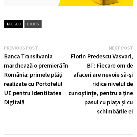
TAGGED
EJOBS
Post
Previous
N
PREVIOUS POST
NEXT POST
post:
p
Banca Transilvania
Florin Predescu Vasvari,
navigation
marchează o premieră în
BT: Fiecare om de
România: primele plăți
afaceri are nevoie să-și
realizate cu Portofelul
ridice nivelul de
UE pentru Identitatea
cunoștințe, pentru a ține
Digitală
pasul cu piața și cu
schimbările ei