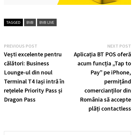
TAGGED
BVB
BVB LIVE
Post
Previous
N
PREVIOUS POST
NEXT POST
post:
p
Vești excelente pentru
Aplicația BT POS oferă
navigation
călători: Business
acum funcția „Tap to
Lounge-ul din noul
Pay” pe iPhone,
Terminal T4 Iași intră în
permițând
rețelele Priority Pass și
comercianților din
Dragon Pass
România să accepte
plăți contactless