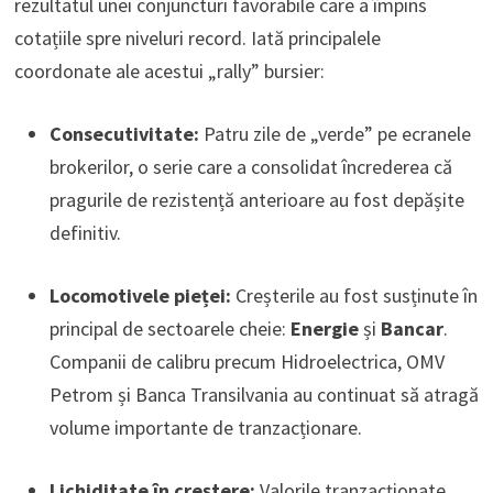
rezultatul unei conjuncturi favorabile care a împins
cotațiile spre niveluri record. Iată principalele
coordonate ale acestui „rally” bursier:
Consecutivitate:
Patru zile de „verde” pe ecranele
brokerilor, o serie care a consolidat încrederea că
pragurile de rezistență anterioare au fost depășite
definitiv.
Locomotivele pieței:
Creșterile au fost susținute în
principal de sectoarele cheie:
Energie
și
Bancar
.
Companii de calibru precum Hidroelectrica, OMV
Petrom și Banca Transilvania au continuat să atragă
volume importante de tranzacționare.
Lichiditate în creștere:
Valorile tranzacționate