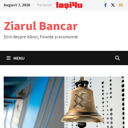
Skip
August 7, 2026
Partener
to
content
Ziarul Bancar
Știri despre bănci, finanțe și economie
MENU