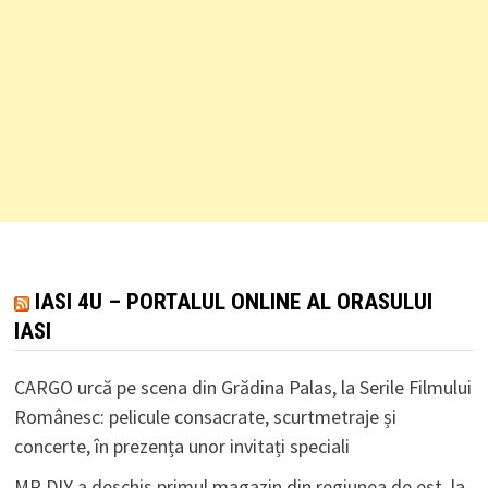
IASI 4U – PORTALUL ONLINE AL ORASULUI
IASI
CARGO urcă pe scena din Grădina Palas, la Serile Filmului
Românesc: pelicule consacrate, scurtmetraje și
concerte, în prezența unor invitați speciali
MR.DIY a deschis primul magazin din regiunea de est, la