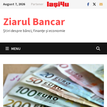
Skip
August 7, 2026
Partener
to
content
Ziarul Bancar
Știri despre bănci, finanțe și economie
MENU