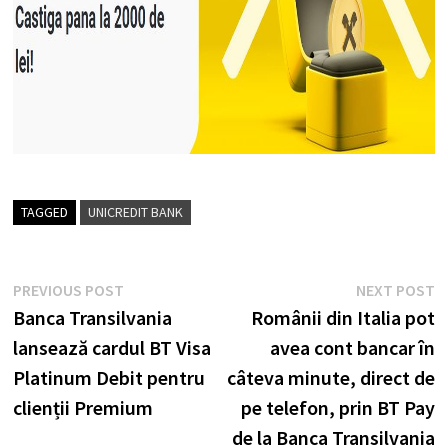
TAGGED
UNICREDIT BANK
Post
Previous
N
PREVIOUS POST
NEXT POST
post:
p
Banca Transilvania
Românii din Italia pot
navigation
lansează cardul BT Visa
avea cont bancar în
Platinum Debit pentru
câteva minute, direct de
clienții Premium
pe telefon, prin BT Pay
de la Banca Transilvania