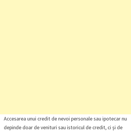
Accesarea unui credit de nevoi personale sau ipotecar nu
depinde doar de venituri sau istoricul de credit, ci și de