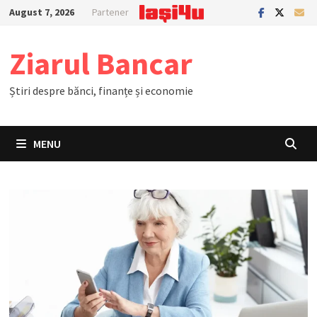
Skip
August 7, 2026
Partener
to
content
Ziarul Bancar
Știri despre bănci, finanțe și economie
MENU