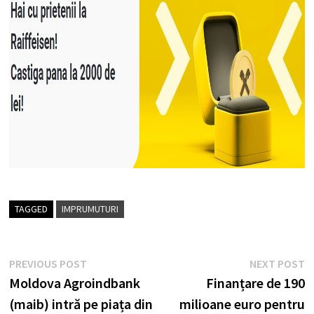
TAGGED
IMPRUMUTURI
Post
Previous
N
PREVIOUS POST
NEXT POST
post:
p
Moldova Agroindbank
Finanțare de 190
navigation
(maib) intră pe piața din
milioane euro pentru