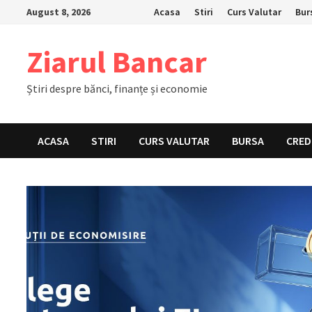
Skip
August 8, 2026
Acasa
Stiri
Curs Valutar
Bur
to
content
Ziarul Bancar
Știri despre bănci, finanțe și economie
ACASA
STIRI
CURS VALUTAR
BURSA
CRED