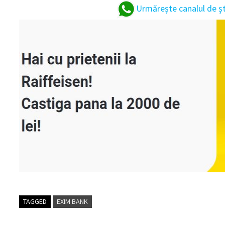
Urmărește canalul de ș
TAGGED
EXIM BANK