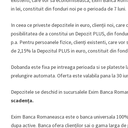
existenti, care vor sa economiseasca, Exim Banca Ro
in lei, constituit din fonduri noi pe o perioada de 7 luni.
In ceea ce priveste depozitele in euro, clienții noi, car
posibilitatea de a constitui un Depozit PLUS, din fondu
p.a. Pentru persoanele fizice, clienți existenti, car
de 2,15% la Depozitul PLUS in euro, constituit din fondu
Dobanda este fixa pe intreaga perioada si se plateste 
prelungire automata. Oferta este valabila pana la 30 i
Depozitele se deschid in sucursalele Exim Banca Roma
scadența.
Exim Banca Romaneasca este o banca universala 100% rom
dupa active. Banca ofera clienților sai o gama larga de 