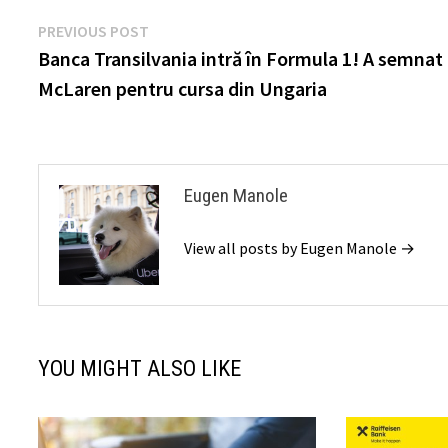
Post
Previous
PREVIOUS POST
post:
Banca Transilvania intră în Formula 1! A semnat
navigation
McLaren pentru cursa din Ungaria
Eugen Manole
View all posts by Eugen Manole →
YOU MIGHT ALSO LIKE