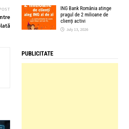
ING Bank România atinge
Next
POST
pragul de 2 milioane de
post:
între
clienți activi
plată
July 13, 2026
PUBLICITATE