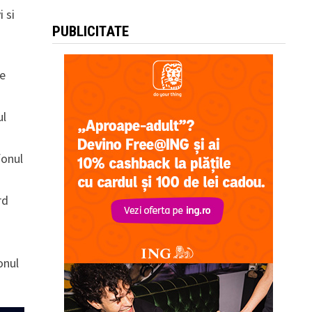
 si
PUBLICITATE
le
ul
fonul
rd
onul