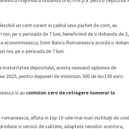
maneasca majoreaza dobanda la 6,70% p.a. pentru Depozitul
e deschid un cont curent in cadrul unui pachet de cont, au
ri noi, pe o perioada de 7 luni, beneficiind de o dobanda de 
e vor sa economiseasca, Exim Banca Romaneasca acorda o doba
ri noi, pe o perioada de 7 luni.
la maturitatea depozitului, acesta neavand opțiunea de
unie 2025, pentru depuneri de minimum 500 de lei/150 euro.
neasca si au
comision zero de retragere numerar la
aneasca, aflata in top 10 cele mai mari instituţii de cre­d
produse si servicii de calitate, adaptate nevoilor acestora,