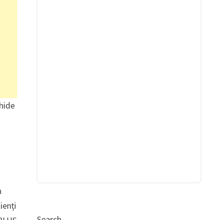
hide
n
ienți
Search