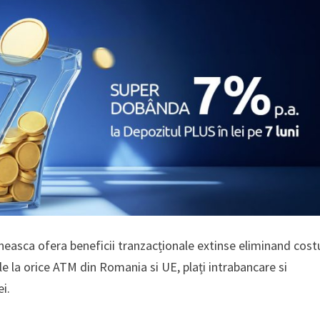
easca ofera beneficii tranzacționale extinse eliminand costu
le la orice ATM din Romania si UE, plați intrabancare si
ei.