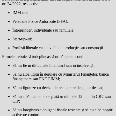
nr. 24/2022, respectiv:
IMM-uri;
Persoane Fizice Autorizate (PFA);
Întreprinderi individuale sau familiale;
Start-up-uri;
Profesii liberale cu activități de producție sau construcții.
Firmele trebuie să îndeplinească următoarele condiții:
Să nu fie în dificultate financiară sau în insolvență;
Să nu aibă litigii în derulare cu Ministerul Finanțelor, banca
finanțatoare sau FNGCIMM;
Să nu figureze cu decizii de recuperare de ajutor de stat;
Să nu aibă incidente de plată în ultimele 12 luni, în CRC sau
CIP;
Să nu înregistreze obligații fiscale restante și să nu aibă popriri
active pe conturi;