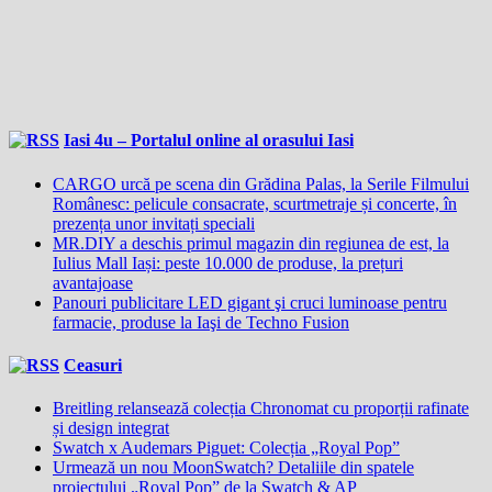
Iasi 4u – Portalul online al orasului Iasi
CARGO urcă pe scena din Grădina Palas, la Serile Filmului
Românesc: pelicule consacrate, scurtmetraje și concerte, în
prezența unor invitați speciali
MR.DIY a deschis primul magazin din regiunea de est, la
Iulius Mall Iași: peste 10.000 de produse, la prețuri
avantajoase
Panouri publicitare LED gigant şi cruci luminoase pentru
farmacie, produse la Iaşi de Techno Fusion
Ceasuri
Breitling relansează colecția Chronomat cu proporții rafinate
și design integrat
Swatch x Audemars Piguet: Colecția „Royal Pop”
Urmează un nou MoonSwatch? Detaliile din spatele
proiectului „Royal Pop” de la Swatch & AP