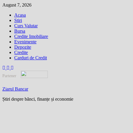
Skip
August 7, 2026
to
Acasa
content
Stiri
Curs Valutar
Bursa
Credite Imobiliare
Evenimente
Depozite
Credite
Carduri de Credit
Partener
Ziarul Bancar
Știri despre bănci, finanțe și economie