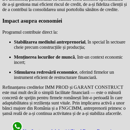
de a-și gestiona mai eficient riscul de credit, de a-și fideliza clienții și
de a contribui la consolidarea unui portofoliu sănătos de credite.
Impact asupra economiei
Programul contribuie direct la:
Stabilizarea mediului antreprenorial
, în special în sectoare
cheie precum construcțiile și producția;
Menținerea locurilor de muncă
, într-un context economic
incert;
Stimularea redresării economice
, oferind firmelor un
instrument eficient de restructurare financiară.
Refinanțarea creditelor IMM PROD și GARANT CONSTRUCT
este mai mult decât o simplă facilitate financiară — este o măsură
concretă de sprijin pentru firmele românești într-o perioadă în care
adaptabilitatea și reziliența sunt vitale. Prin implicarea activă a unor
bănci majore din România și a FNGCIMM, antreprenorii primesc o
șansă reală de a-și continua activitatea și de a-și stabiliza afacerile.