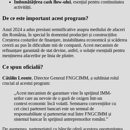
Îmbunătățirea cash flow-ului
, esențial pentru continuitatea
activității.
De ce este important acest program?
Anul 2024 a adus presiuni semnificative asupra mediului de afaceri
din România, în special în domeniul producției și construcțiilor.
Creșterea costurilor de finanțare, instabilitatea economică și scăderea
cererii au pus în dificultate mii de companii. Acest mecanism de
refinanțare garantată de stat devine, astfel, o soluție esențială pentru
menținerea afacerilor pe linia de plutire.
Ce spun oficialii?
Cătălin Leonte
, Director General FNGCIMM, a subliniat rolul
crucial al acestui program:
„Acest mecanism de garantare vine în sprijinul IMM-
urilor care au nevoie de o gură de oxigen într-un
context economic încă volatil. Semnarea convențiilor cu
cei cinci parteneri bancari este un semnal de
responsabilitate și parteneriat real între FNGCIMM și
sistemul bancar în sprijinul antreprenorilor români.”
De asemenea, parteneriatul cu băncile oferă acestora oportunitatea