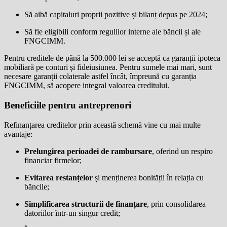
Să aibă capitaluri proprii pozitive și bilanț depus pe 2024;
Să fie eligibili conform regulilor interne ale băncii și ale
FNGCIMM.
Pentru creditele de până la 500.000 lei se acceptă ca garanții ipoteca
mobiliară pe conturi și fideiusiunea. Pentru sumele mai mari, sunt
necesare garanții colaterale astfel încât, împreună cu garanția
FNGCIMM, să acopere integral valoarea creditului.
Beneficiile pentru antreprenori
Refinanțarea creditelor prin această schemă vine cu mai multe
avantaje:
Prelungirea perioadei de rambursare
, oferind un respiro
financiar firmelor;
Evitarea restanțelor
și menținerea bonității în relația cu
băncile;
Simplificarea structurii de finanțare
, prin consolidarea
datoriilor într-un singur credit;