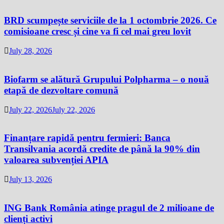
BRD scumpește serviciile de la 1 octombrie 2026. Ce
comisioane cresc și cine va fi cel mai greu lovit
July 28, 2026
Biofarm se alătură Grupului Polpharma – o nouă
etapă de dezvoltare comună
July 22, 2026
July 22, 2026
Finanțare rapidă pentru fermieri: Banca
Transilvania acordă credite de până la 90% din
valoarea subvenției APIA
July 13, 2026
ING Bank România atinge pragul de 2 milioane de
clienți activi