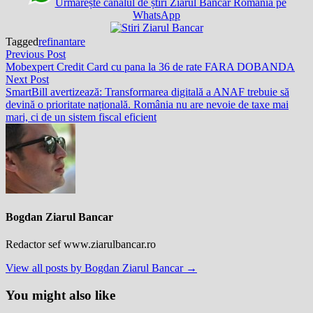
Urmărește canalul de știri Ziarul Bancar Romania pe
WhatsApp
Tagged
refinantare
Post
Previous
Previous Post
post:
Mobexpert Credit Card cu pana la 36 de rate FARA DOBANDA
navigation
Next
Next Post
post:
SmartBill avertizează: Transformarea digitală a ANAF trebuie să
devină o prioritate națională. România nu are nevoie de taxe mai
mari, ci de un sistem fiscal eficient
Bogdan Ziarul Bancar
Redactor sef www.ziarulbancar.ro
View all posts by Bogdan Ziarul Bancar →
You might also like