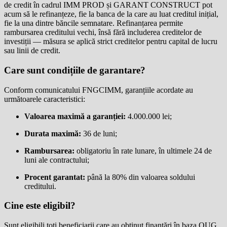
de credit în cadrul IMM PROD și GARANT CONSTRUCT pot
acum să le refinanțeze, fie la banca de la care au luat creditul inițial,
fie la una dintre băncile semnatare. Refinanțarea permite
rambursarea creditului vechi, însă fără includerea creditelor de
investiții — măsura se aplică strict creditelor pentru capital de lucru
sau linii de credit.
Care sunt condițiile de garantare?
Conform comunicatului FNGCIMM, garanțiile acordate au
următoarele caracteristici:
Valoarea maximă a garanției:
4.000.000 lei;
Durata maximă:
36 de luni;
Rambursarea:
obligatoriu în rate lunare, în ultimele 24 de
luni ale contractului;
Procent garantat:
până la 80% din valoarea soldului
creditului.
Cine este eligibil?
Sunt eligibili toți beneficiarii care au obținut finanțări în baza OUG