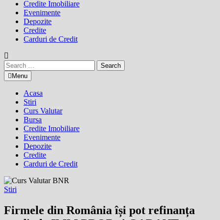
Credite Imobiliare
Evenimente
Depozite
Credite
Carduri de Credit
Search
for:
Menu
Acasa
Stiri
Curs Valutar
Bursa
Credite Imobiliare
Evenimente
Depozite
Credite
Carduri de Credit
Stiri
Firmele din România își pot refinanța