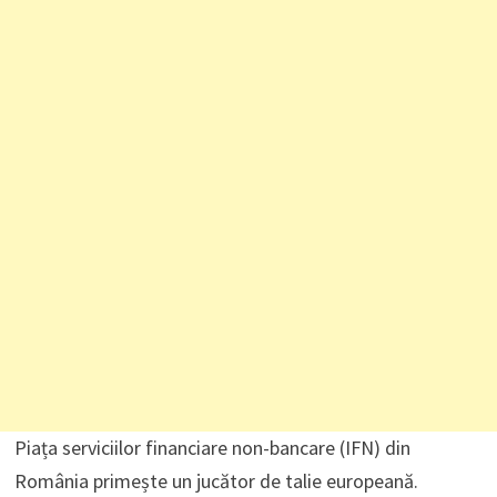
Piața serviciilor financiare non-bancare (IFN) din
România primește un jucător de talie europeană.