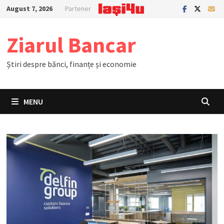
Skip
August 7, 2026
Partener
to
content
Ziarul Bancar
Știri despre bănci, finanțe și economie
MENU