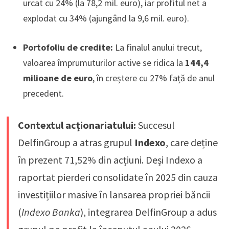
urcat cu 24% (la 78,2 mil. euro), iar profitul net a
explodat cu 34% (ajungând la 9,6 mil. euro).
Portofoliu de credite:
La finalul anului trecut,
valoarea împrumuturilor active se ridica la
144,4
milioane de euro
, în creștere cu 27% față de anul
precedent.
Contextul acționariatului:
Succesul
DelfinGroup a atras grupul
Indexo
, care deține
în prezent 71,52% din acțiuni. Deși Indexo a
raportat pierderi consolidate în 2025 din cauza
investițiilor masive în lansarea propriei băncii
(
Indexo Banka
), integrarea DelfinGroup a adus