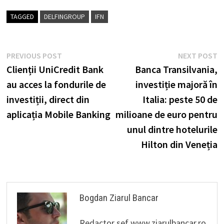
TAGGED
DELFINGROUP
IFN
Post
Previous
N
PREVIOUS POST
NEXT POST
post:
p
Clienții UniCredit Bank
Banca Transilvania,
navigation
au acces la fondurile de
investiție majoră în
investiții, direct din
Italia: peste 50 de
aplicația Mobile Banking
milioane de euro pentru
unul dintre hotelurile
Hilton din Veneția
Bogdan Ziarul Bancar
Redactor sef www.ziarulbancar.ro