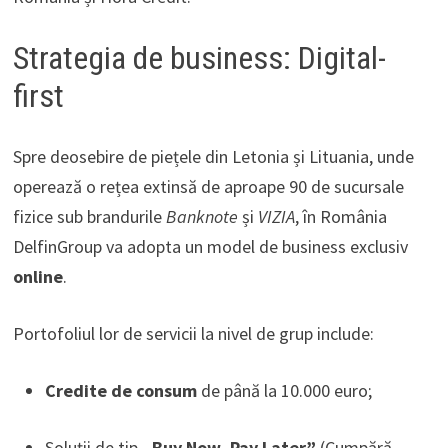
Strategia de business: Digital-
first
Spre deosebire de piețele din Letonia și Lituania, unde
operează o rețea extinsă de aproape 90 de sucursale
fizice sub brandurile
Banknote
și
VIZIA
, în România
DelfinGroup va adopta un model de business exclusiv
online
.
Portofoliul lor de servicii la nivel de grup include:
Credite de consum
de până la 10.000 euro;
Soluții de tip
„Buy Now, Pay Later”
(Cumpără