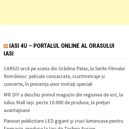
IASI 4U – PORTALUL ONLINE AL ORASULUI
IASI
CARGO urcă pe scena din Grădina Palas, la Serile Filmului
Românesc: pelicule consacrate, scurtmetraje și
concerte, în prezența unor invitați speciali
MR.DIY a deschis primul magazin din regiunea de est, la
Iulius Mall Iași: peste 10.000 de produse, la prețuri
avantajoase
Panouri publicitare LED gigant şi cruci luminoase pentru
farmacie, produse la Iaşi de Techno Fusion