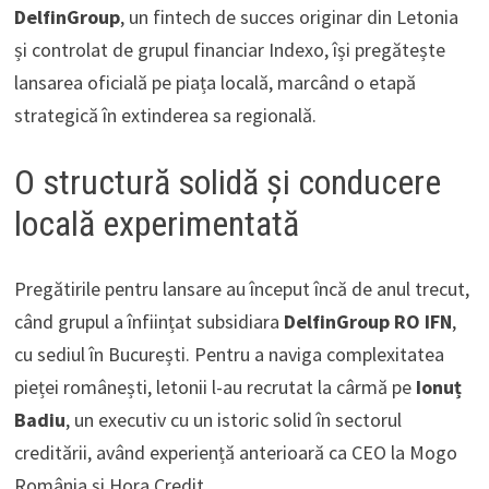
DelfinGroup
, un fintech de succes originar din Letonia
și controlat de grupul financiar Indexo, își pregătește
lansarea oficială pe piața locală, marcând o etapă
strategică în extinderea sa regională.
O structură solidă și conducere
locală experimentată
Pregătirile pentru lansare au început încă de anul trecut,
când grupul a înființat subsidiara
DelfinGroup RO IFN
,
cu sediul în București. Pentru a naviga complexitatea
pieței românești, letonii l-au recrutat la cârmă pe
Ionuț
Badiu
, un executiv cu un istoric solid în sectorul
creditării, având experiență anterioară ca CEO la Mogo
România și Hora Credit.