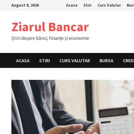
Skip
August 8, 2026
Acasa
Stiri
Curs Valutar
Bur
to
content
Ziarul Bancar
Știri despre bănci, finanțe și economie
ACASA
STIRI
CURS VALUTAR
BURSA
CRED