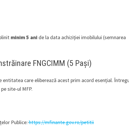
plinit
minim 5 ani
de la data achiziției imobilului (semnarea
 înstrăinare FNGCIMM (5 Pași)
 entitatea care eliberează acest prim acord esențial. Întregu
 pe site-ul MFP.
țelor Publice:
https://mfinante.gov.ro/petitii