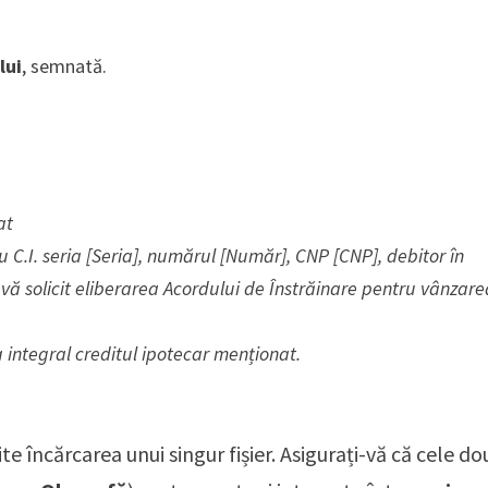
lui
, semnată.
at
 C.I. seria [Seria], numărul [Număr], CNP [CNP], debitor în
vă solicit eliberarea Acordului de Înstrăinare pentru vânzare
.
a integral creditul ipotecar menționat.
 încărcarea unui singur fișier. Asigurați-vă că cele do