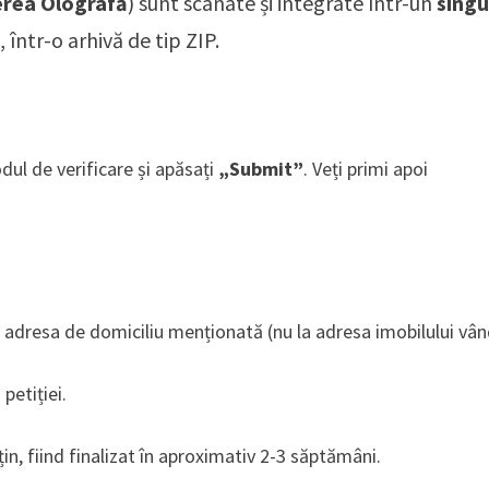
erea Olografă
) sunt scanate și integrate într-un
singu
într-o arhivă de tip ZIP.
dul de verificare și apăsați
„Submit”
. Veți primi apoi
 la adresa de domiciliu menționată (nu la adresa imobilului vân
petiției.
n, fiind finalizat în aproximativ 2-3 săptămâni.