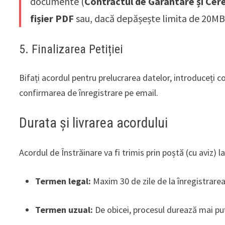
documente (
Contractul de Garantare și Cer
fișier PDF
sau, dacă depășește limita de 20MB, 
5. Finalizarea Petiției
Bifați acordul pentru prelucrarea datelor, introduceți co
confirmarea de înregistrare pe email.
Durata și livrarea acordului
Acordul de Înstrăinare va fi trimis prin poștă (cu aviz)
Termen legal:
Maxim 30 de zile de la înregistrarea 
Termen uzual:
De obicei, procesul durează mai puți