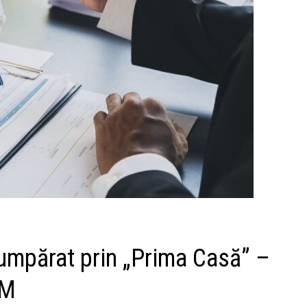
umpărat prin „Prima Casă” –
MM