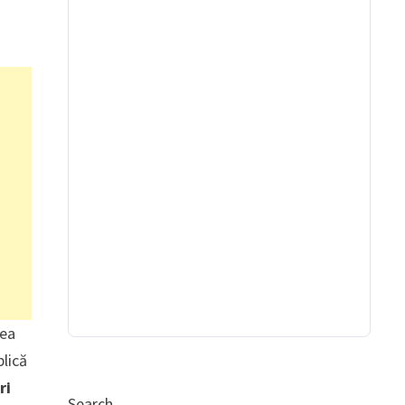
rea
plică
ri
Search