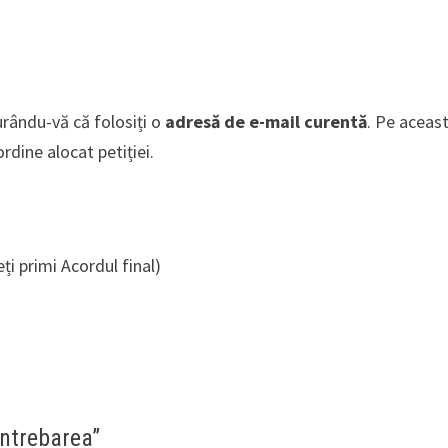
urându-vă că folosiți o
adresă de e-mail curentă
. Pe aceas
rdine alocat petiției.
i primi Acordul final)
Întrebarea”