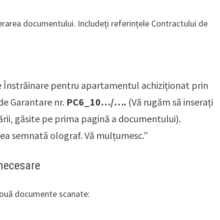
berarea documentului. Includeți referințele Contractului de
de Înstrăinare pentru apartamentul achiziționat prin
de Garantare nr.
PC6_10…/….
(Vă rugăm să inserați
rii, găsite pe prima pagină a documentului).
rea semnată olograf. Vă mulțumesc.”
 necesare
i două documente scanate: