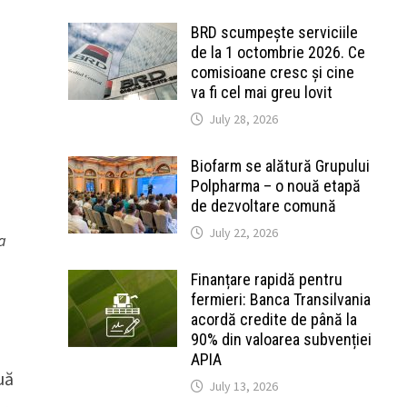
BRD scumpește serviciile
de la 1 octombrie 2026. Ce
comisioane cresc și cine
va fi cel mai greu lovit
July 28, 2026
Biofarm se alătură Grupului
Polpharma – o nouă etapă
de dezvoltare comună
July 22, 2026
a
Finanțare rapidă pentru
fermieri: Banca Transilvania
acordă credite de până la
90% din valoarea subvenției
APIA
uă
July 13, 2026