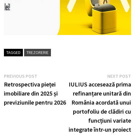
TAGGED
TREZORERIE
Post
Previous
N
PREVIOUS POST
NEXT POST
post:
p
Retrospectiva pieței
IULIUS accesează prima
navigation
imobiliare din 2025 și
refinanțare unitară din
previziunile pentru 2026
România acordată unui
portofoliu de clădiri cu
funcțiuni variate
integrate într-un proiect