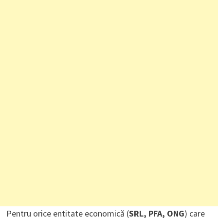
Pentru orice entitate economică (
SRL, PFA, ONG
) care