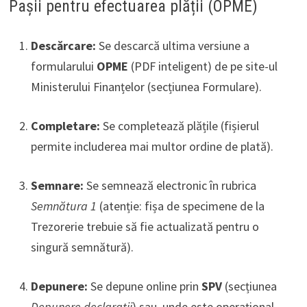
Pașii pentru efectuarea plății (OPME)
Descărcare:
Se descarcă ultima versiune a
formularului
OPME
(PDF inteligent) de pe site-ul
Ministerului Finanțelor (secțiunea Formulare).
Completare:
Se completează plățile (fișierul
permite includerea mai multor ordine de plată).
Semnare:
Se semnează electronic în rubrica
Semnătura 1
(atenție: fișa de specimene de la
Trezorerie trebuie să fie actualizată pentru o
singură semnătură).
Depunere:
Se depune online prin
SPV
(secțiunea
Depunere declarații
) sau, unde este operațional,