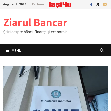
Skip
August 7, 2026
Partener
to
content
Ziarul Bancar
Știri despre bănci, finanțe și economie
MENU