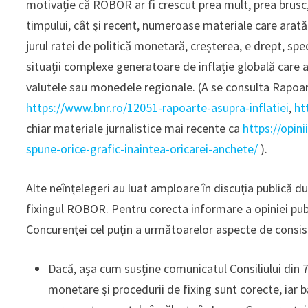
motivație că ROBOR ar fi crescut prea mult, prea brusc,
timpului, cât și recent, numeroase materiale care arat
jurul ratei de politică monetară, creșterea, e drept, spe
situații complexe generatoare de inflație globală care 
valutele sau monedele regionale. (A se consulta Rapoar
https://www.bnr.ro/12051-rapoarte-asupra-inflatiei
,
ht
chiar materiale jurnalistice mai recente ca
https://opin
spune-orice-grafic-inaintea-oricarei-anchete/
).
Alte neînțelegeri au luat amploare în discuția publică 
fixingul ROBOR. Pentru corecta informare a opiniei publ
Concurenței cel puțin a următoarelor aspecte de consis
Dacă, așa cum susține comunicatul Consiliului din 7.
monetare și procedurii de fixing sunt corecte, iar 