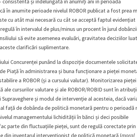
 consistentă și îndelungată în anumiți ani în perioada
 că în anumite perioade nivelul ROBOR publicat a fost prea m
este cu atât mai necesară cu cât se acceptă faptul evidențiat 
de regulă în intervalul de plus/minus un procent în jurul dobânzi
siliului să evite asemenea evaluări, gravitatea deciziilor luat
aceste clarificări suplimentare.
ului Concurenței punând la dispoziție documentele solicitate
ni de Piață în administrarea și buna funcționare a pieței monet
 stabilire a ROBOR (și a cursului valutar). Monitorizarea pieței
ță ale cursurilor valutare și ale ROBOR/ROBID sunt în atribuți
ei Supraveghere și modul de intervenție al acesteia, dacă varia
l față de dobânda de politică monetară pentru o perioadă 
ivelul managementului lichidității în bănci și deci posibile
c parte din fluctuațiile pieței, sunt de regulă corectate prin
e din inventarul intervenționist de politică monetară (
moral