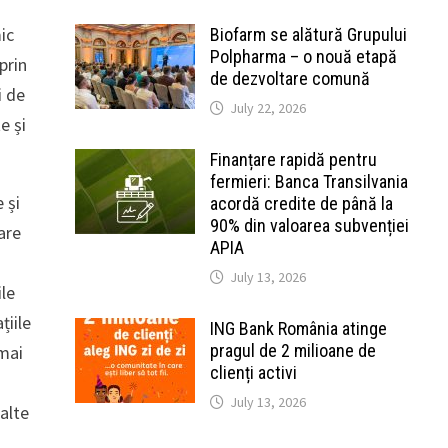
ic
Biofarm se alătură Grupului
Polpharma – o nouă etapă
prin
de dezvoltare comună
i de
July 22, 2026
e și
Finanțare rapidă pentru
fermieri: Banca Transilvania
 și
acordă credite de până la
90% din valoarea subvenției
are
APIA
July 13, 2026
ile
țiile
ING Bank România atinge
pragul de 2 milioane de
mai
clienți activi
July 13, 2026
 alte