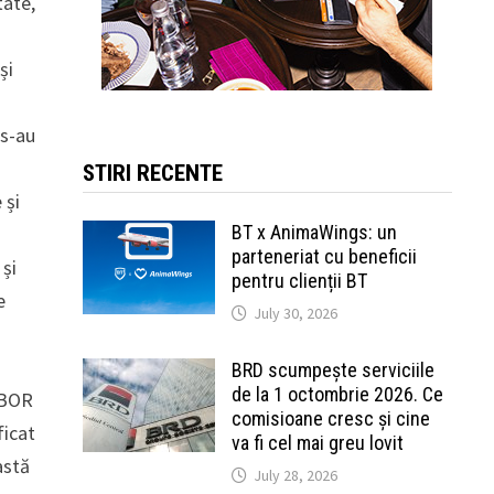
tate,
și
 s-au
STIRI RECENTE
 și
BT x AnimaWings: un
parteneriat cu beneficii
 și
pentru clienții BT
e
July 30, 2026
BRD scumpește serviciile
de la 1 octombrie 2026. Ce
ROBOR
comisioane cresc și cine
ficat
va fi cel mai greu lovit
astă
July 28, 2026