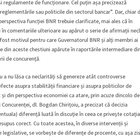
și regulamente de funcționare. Cel puțin așa precizează
reglementările sau politicile din sectorul bancar”. Dar, chiar 
erspectiva funcției BNR trebuie clarificate, mai ales că în
i în comentariile ulterioare au apărut o serie de afirmații nec
 a fost motivul pentru care Guvernatorul BNR și alți membri ai
te din aceste chestiuni apărute în raportările intermediare di
orii de concurență.
u a nu lăsa ca neclarități să genereze atât controverse
ecte asupra stabilității financiare și asupra politicilor de
t și din perspectiva economiei ca atare, prin acuze dincolo de
i Concurenței, dl. Bogdan Chirițoiu, a precizat că decizia
ntuala) diferență luată în discuție în ceea ce privește cotați
upus corect. Cu toate acestea, în diverse intervenții și
ve legislative, se vorbește de diferențe de procente, cu așa zi