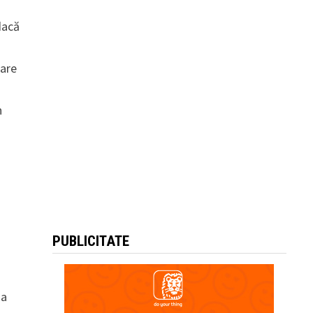
dacă
lare
n
PUBLICITATE
a
sa