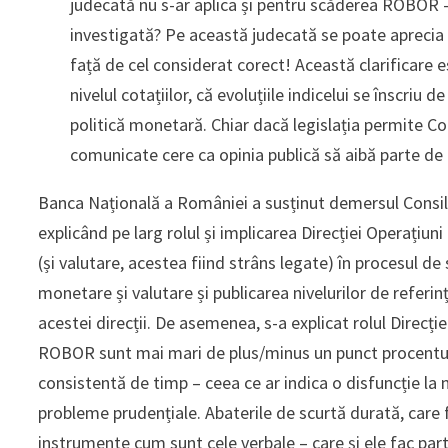
judecată nu s-ar aplica și pentru scăderea ROBOR –
investigată? Pe această judecată se poate aprecia
față de cel considerat corect! Această clarificare 
nivelul cotațiilor, că evoluțiile indicelui se înscriu 
politică monetară. Chiar dacă legislația permite Con
comunicate cere ca opinia publică să aibă parte de 
Banca Națională a României a susținut demersul Consili
explicând pe larg rolul și implicarea Direcției Operațiu
(și valutare, acestea fiind strâns legate) în procesul de
monetare și valutare și publicarea nivelurilor de referin
acestei direcții. De asemenea, s-a explicat rolul Direcți
ROBOR sunt mai mari de plus/minus un punct procentua
consistentă de timp – ceea ce ar indica o disfuncție la n
probleme prudențiale. Abaterile de scurtă durată, care fa
instrumente cum sunt cele verbale – care și ele fac part