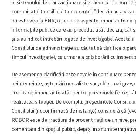
al sistemului de tranzacționare și generator de norme 
comunicatul Consiliului Concurenței: ”decizia nu a vizat 
nu este vizată BNR, o serie de aspecte importante din p
informațiile publice care au precedat atât decizia, cât ș
și s-au ridicat întrebări legate de investigație. Acesta
Consiliului de administrație au căutat să clarifice o par
timpul investigației, ca urmare a colaborării cu inspect
De asemenea clarificări este nevoie în continuare pentr
neîntemeiate, așteptări nerealiste sau, chiar mai grav, ef
creditare, importante atât pentru persoanele fizice, câ
realitatea situației. De exemplu, președintele Consiliulu
Consiliului (neconfirmată de instanțe) consideră că (eve
ROBOR este de fracțiuni de procent față de un nivel pres
comentarii din spațiul public, deja și în anumite inițiati