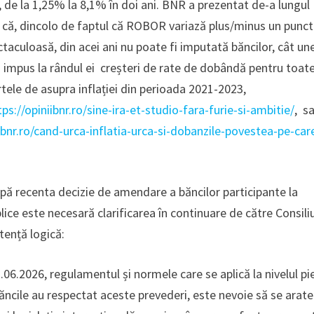
 de la 1,25% la 8,1% în doi ani. BNR a prezentat de-a lungul
ă că, dincolo de faptul că ROBOR variază plus/minus un punct
ctaculoasă, din acei ani nu poate fi imputată băncilor, cât un
a impus la rândul ei creșteri de rate de dobândă pentru toat
tele de asupra inflației din perioada 2021-2023,
tps://opiniibnr.ro/sine-ira-et-studio-fara-furie-si-ambitie/
, s
iibnr.ro/cand-urca-inflatia-urca-si-dobanzile-povestea-pe-car
după recenta decizie de amendare a băncilor participante la
ice este necesară clarificarea în continuare de către Consili
tență logică:
06.2026, regulamentul și normele care se aplică la nivelul pi
băncile au respectat aceste prevederi, este nevoie să se arate