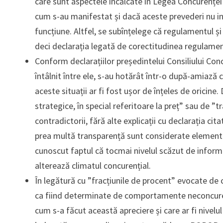
care sunt aspectele încălcate în Legea Concurenței 
cum s-au manifestat și dacă aceste prevederi nu in
funcțiune. Altfel, se subînțelege că regulamentul și
deci declarația legată de corectitudinea regulamen
Conform declarațiilor președintelui Consiliului Conc
întâlnit între ele, s-au hotărât într-o după-amiază 
aceste situații ar fi fost ușor de înțeles de oricin
strategice, în special referitoare la preț” sau de ”
contradictorii, fără alte explicații cu declarația cit
prea multă transparență sunt considerate element
cunoscut faptul că tocmai nivelul scăzut de inform
alterează climatul concurențial.
În legătură cu ”fracțiunile de procent” evocate de
ca fiind determinate de comportamente neconcurenția
cum s-a făcut această apreciere și care ar fi nivel