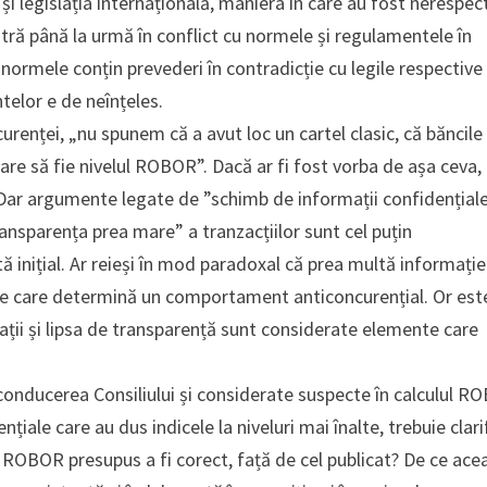
și legislația internațională, maniera în care au fost nerespec
tră până la urmă în conflict cu normele și regulamentele în
 normele conțin prevederi în contradicție cu legile respective 
telor e de neînțeles.
urenței, „nu spunem că a avut loc un cartel clasic, că băncile
care să fie nivelul ROBOR”. Dacă ar fi fost vorba de așa ceva,
e. Dar argumente legate de ”schimb de informații confidențiale
transparența prea mare” a tranzacțiilor sunt cel puțin
ată inițial. Ar reieși în mod paradoxal că prea multă informație
e care determină un comportament anticoncurențial. Or est
ații și lipsa de transparență sunt considerate elemente care
 conducerea Consiliului și considerate suspecte în calculul 
le care au dus indicele la niveluri mai înalte, trebuie clari
ul ROBOR presupus a fi corect, față de cel publicat? De ce ace