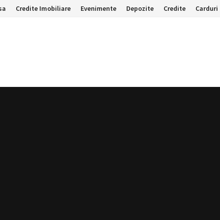
sa
Credite Imobiliare
Evenimente
Depozite
Credite
Carduri 