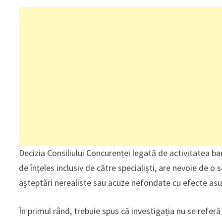
Decizia Consiliului Concurenței legată de activitatea b
de înțeles inclusiv de către specialiști, are nevoie de o 
așteptări nerealiste sau acuze nefondate cu efecte asupr
În primul rând, trebuie spus că investigația nu se refer