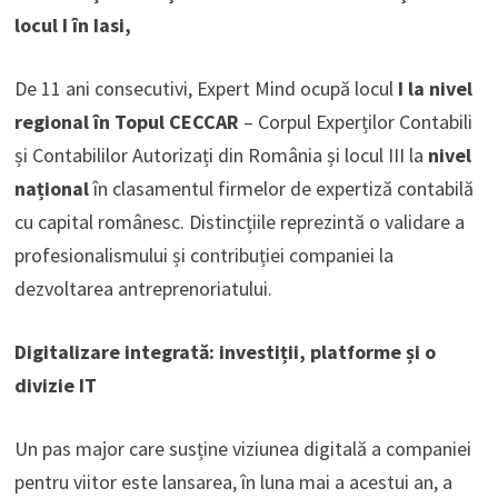
locul I în Iasi,
De 11 ani consecutivi, Expert Mind ocupă locul
I la nivel
regional în Topul CECCAR
– Corpul Experților Contabili
și Contabililor Autorizați din România și locul III la
nivel
național
în clasamentul firmelor de expertiză contabilă
cu capital românesc. Distincțiile reprezintă o validare a
profesionalismului și contribuției companiei la
dezvoltarea antreprenoriatului.
Digitalizare integrată: investiții, platforme și o
divizie IT
Un pas major care susține viziunea digitală a companiei
pentru viitor este lansarea, în luna mai a acestui an, a