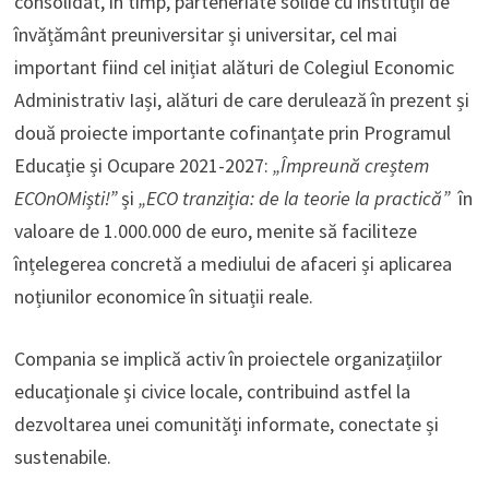
consolidat, în timp, parteneriate solide cu instituții de
învățământ preuniversitar și universitar, cel mai
important fiind cel inițiat alături de Colegiul Economic
Administrativ Iași, alături de care derulează în prezent și
două proiecte importante cofinanțate prin Programul
Educație și Ocupare 2021-2027:
„Împreună creștem
ECOnOMiști!”
și
„ECO tranziția: de la teorie la practică”
în
valoare de 1.000.000 de euro, menite să faciliteze
înțelegerea concretă a mediului de afaceri și aplicarea
noțiunilor economice în situații reale.
Compania se implică activ în proiectele organizațiilor
educaționale și civice locale, contribuind astfel la
dezvoltarea unei comunități informate, conectate și
sustenabile.