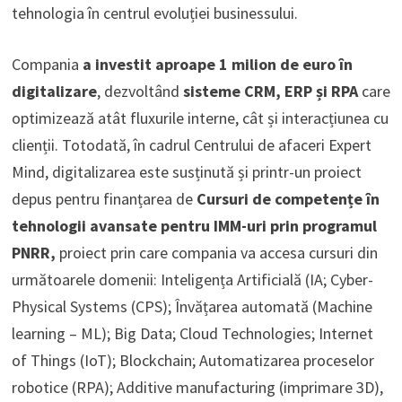
tehnologia în centrul evoluției businessului.
Compania
a investit aproape 1 milion de euro în
digitalizare
, dezvoltând
sisteme CRM, ERP și RPA
care
optimizează atât fluxurile interne, cât și interacțiunea cu
clienții. Totodată, în cadrul Centrului de afaceri Expert
Mind, digitalizarea este susținută și printr-un proiect
depus pentru finanțarea de
Cursuri de competențe în
tehnologii avansate pentru IMM-uri prin programul
PNRR,
proiect prin care compania va accesa cursuri din
următoarele domenii: Inteligența Artificială (IA; Cyber-
Physical Systems (CPS); Învățarea automată (Machine
learning – ML); Big Data; Cloud Technologies; Internet
of Things (IoT); Blockchain; Automatizarea proceselor
robotice (RPA); Additive manufacturing (imprimare 3D),