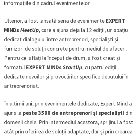
informațiile din cadrul evenimentelor.
Ulterior, a fost lansată seria de evenimente
EXPERT
MINDs
MeetUp
, care a ajuns deja la 12 ediții, un spațiu
dedicat dialogului între antreprenori, specialiști și
furnizori de soluții concrete pentru mediul de afaceri.
Pentru cei aflați la început de drum, a fost creat și
formatul
EXPERT MINDs
StartUp
, cu patru ediții
dedicate nevoilor și provocărilor specifice debutului în
antreprenoriat.
În ultimii ani, prin evenimentele dedicate, Expert Mind a
ajuns la
peste 3500 de antreprenori și specialiști
din
domenii cheie. Prin intermediul acestora, sprijinul a fost
atât prin oferirea de soluții adaptate, dar și prin crearea