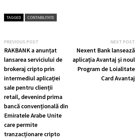
TAGGED
CONTABILITATE
Post
Previous
N
PREVIOUS POST
NEXT POST
post:
p
RAKBANK a anunțat
Nexent Bank lansează
navigation
lansarea serviciului de
aplicația Avantaj și noul
brokeraj cripto prin
Program de Loialitate
intermediul aplicației
Card Avantaj
sale pentru clienții
retail, devenind prima
bancă convențională din
Emiratele Arabe Unite
care permite
tranzacționare cripto