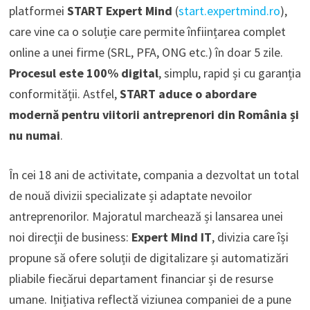
platformei
START Expert Mind
(
start.expertmind.ro
),
care vine ca o soluție care permite înființarea complet
online a unei firme (SRL, PFA, ONG etc.) în doar 5 zile.
Procesul este 100% digital
, simplu, rapid și cu garanția
conformității. Astfel,
START aduce o abordare
modernă pentru viitorii antreprenori din România și
nu numai
.
În cei 18 ani de activitate, compania a dezvoltat un total
de nouă divizii specializate și adaptate nevoilor
antreprenorilor. Majoratul marchează și lansarea unei
noi direcții de business:
Expert Mind IT
, divizia care își
propune să ofere soluții de digitalizare și automatizări
pliabile fiecărui departament financiar și de resurse
umane. Inițiativa reflectă viziunea companiei de a pune