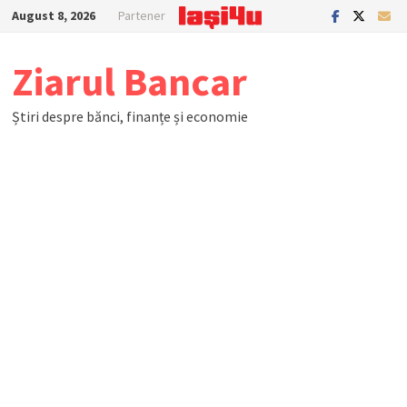
Skip
August 8, 2026
Partener
to
content
Ziarul Bancar
Știri despre bănci, finanțe și economie