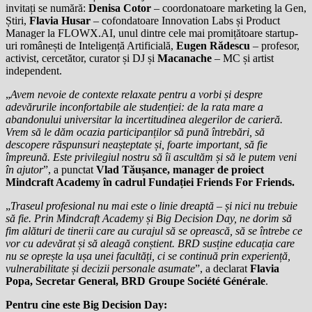
invitați se numără:
Denisa Cotor
– coordonatoare marketing la Gen,
Știri,
Flavia Husar
– cofondatoare Innovation Labs și Product
Manager la FLOWX.AI, unul dintre cele mai promițătoare startup-
uri românești de Inteligență Artificială,
Eugen Rădescu
– profesor,
activist, cercetător, curator și DJ și
Macanache
– MC și artist
independent.
„
Avem nevoie de contexte relaxate pentru a vorbi și despre
adevărurile inconfortabile ale studenției: de la rata mare a
abandonului universitar la incertitudinea alegerilor de carieră.
Vrem să le dăm ocazia participanților să pună întrebări, să
descopere răspunsuri neașteptate și, foarte important, să fie
împreună. Este privilegiul nostru să îi ascultăm și să le putem veni
în ajutor
”, a punctat
Vlad Tăușance, manager de proiect
Mindcraft Academy în cadrul Fundației Friends For Friends.
„
Traseul profesional nu mai este o linie dreaptă – și nici nu trebuie
să fie. Prin Mindcraft Academy și Big Decision Day, ne dorim să
fim alături de tinerii care au curajul să se oprească, să se întrebe ce
vor cu adevărat și să aleagă conștient. BRD susține educația care
nu se oprește la ușa unei facultăți, ci se continuă prin experiență,
vulnerabilitate și decizii personale asumate
”, a declarat
Flavia
Popa, Secretar General, BRD Groupe Société Générale
.
Pentru cine este Big Decision Day: