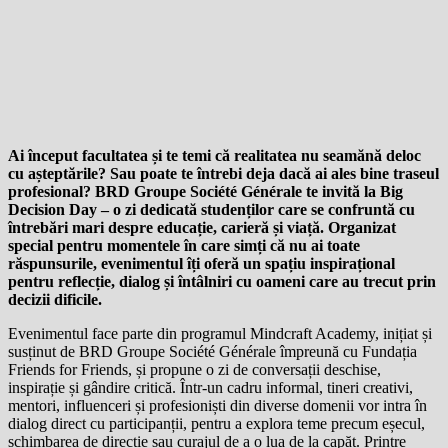
Ai început facultatea și te temi că realitatea nu seamănă deloc
cu așteptările? Sau poate te întrebi deja dacă ai ales bine traseul
profesional? BRD Groupe Société Générale te invită la Big
Decision Day – o zi dedicată studenților care se confruntă cu
întrebări mari despre educație, carieră și viață. Organizat
special pentru momentele în care simți că nu ai toate
răspunsurile, evenimentul îți oferă un spațiu inspirațional
pentru reflecție, dialog și întâlniri cu oameni care au trecut prin
decizii dificile.
Evenimentul face parte din programul Mindcraft Academy, inițiat și
susținut de BRD Groupe Société Générale împreună cu Fundația
Friends for Friends, și propune o zi de conversații deschise,
inspirație și gândire critică. Într-un cadru informal, tineri creativi,
mentori, influenceri și profesioniști din diverse domenii vor intra în
dialog direct cu participanții, pentru a explora teme precum eșecul,
schimbarea de direcție sau curajul de a o lua de la capăt. Printre