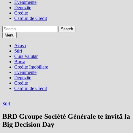
Evenimente
Depozite
Credite
Carduri de Credit
Search
for:
Menu
Acasa
Stiri
Curs Valutar
Bursa
Credite Imobiliare
Evenimente
Depozite
Credite
Carduri de Credit
Stiri
BRD Groupe Société Générale te invită la
Big Decision Day