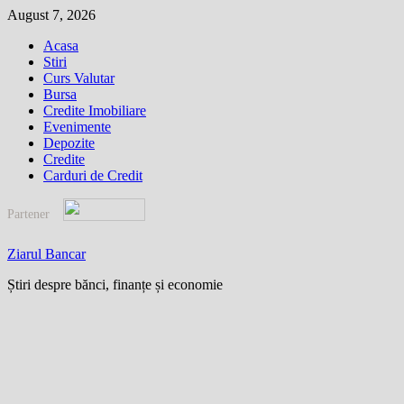
Skip
August 7, 2026
to
Acasa
content
Stiri
Curs Valutar
Bursa
Credite Imobiliare
Evenimente
Depozite
Credite
Carduri de Credit
Partener
Ziarul Bancar
Știri despre bănci, finanțe și economie