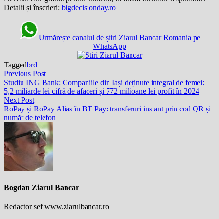
Detalii și înscrieri:
bigdecisionday.ro
Urmărește canalul de știri Ziarul Bancar Romania pe
WhatsApp
Tagged
brd
Post
Previous
Previous Post
post:
Studiu ING Bank: Companiile din Iași deținute integral de femei:
navigation
5,2 miliarde lei cifră de afaceri și 772 milioane lei profit în 2024
Next
Next Post
post:
RoPay și RoPay Alias în BT Pay: transferuri instant prin cod QR și
număr de telefon
Bogdan Ziarul Bancar
Redactor sef www.ziarulbancar.ro