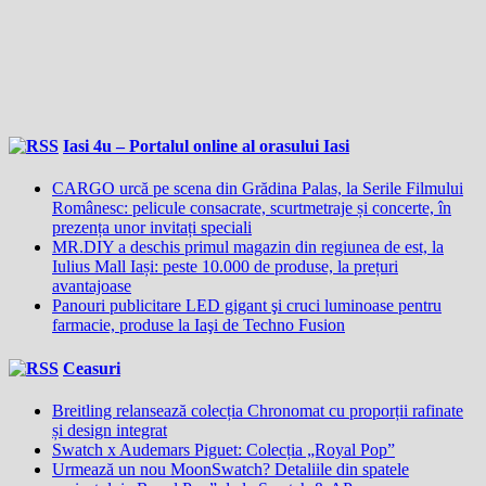
Iasi 4u – Portalul online al orasului Iasi
CARGO urcă pe scena din Grădina Palas, la Serile Filmului
Românesc: pelicule consacrate, scurtmetraje și concerte, în
prezența unor invitați speciali
MR.DIY a deschis primul magazin din regiunea de est, la
Iulius Mall Iași: peste 10.000 de produse, la prețuri
avantajoase
Panouri publicitare LED gigant şi cruci luminoase pentru
farmacie, produse la Iaşi de Techno Fusion
Ceasuri
Breitling relansează colecția Chronomat cu proporții rafinate
și design integrat
Swatch x Audemars Piguet: Colecția „Royal Pop”
Urmează un nou MoonSwatch? Detaliile din spatele