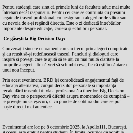
Pentru studenții care simt că primele luni de facultate aduc mai multe
întrebări decât răspunsuri. Pentru cei care se confruntă cu presiuni
legate de traseul profesional, cu nesiguranța alegerilor de viitor sau
cu nevoia de a-și regândi direcția. Este o zi dedicată întrebărilor
importante despre educație, carieră și echilibru personal.
Ce găsești la Big Decision Day:
Conversații sincere cu oameni care au trecut prin alegeri complicate
și au reușit să-și redefinească traseul. Paneluri și dialoguri care
inspiră și povești care te ajută să te uiți cu mai multă claritate la
propriile alegeri – fie că vrei să schimbi ceva, fie că ești în căutarea
unui nou început.
Prin acest eveniment, BRD își consolidează angajamentul față de
educația alternativă, curajul deciziilor personale și importanța
recalculării traseului în viața profesională a tinerilor. Big Decision
Day vine cu o perspectivă diferită asupra momentelor de cumpănă –
le privește nu ca eșecuri, ci ca puncte de cotitură din care se pot
naște direcții mai autentice.
Evenimentul are loc pe 8 octombrie 2025, la Apollo111, București.
Accesul este gratuit pentru studenți, în limita locurilor disponibile.