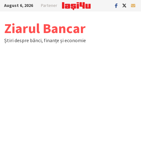
Skip
August 6, 2026
Partener
to
content
Ziarul Bancar
Știri despre bănci, finanțe și economie