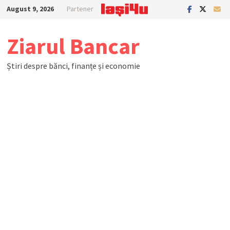
Skip
August 9, 2026
Partener
to
content
Ziarul Bancar
Știri despre bănci, finanțe și economie