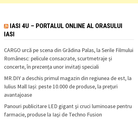
IASI 4U – PORTALUL ONLINE AL ORASULUI
IASI
CARGO urcă pe scena din Grădina Palas, la Serile Filmului
Românesc: pelicule consacrate, scurtmetraje și
concerte, în prezența unor invitați speciali
MR.DIY a deschis primul magazin din regiunea de est, la
Iulius Mall Iași: peste 10.000 de produse, la prețuri
avantajoase
Panouri publicitare LED gigant şi cruci luminoase pentru
farmacie, produse la Iaşi de Techno Fusion