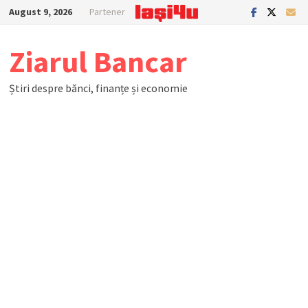
Skip
August 9, 2026
Partener
to
content
Ziarul Bancar
Știri despre bănci, finanțe și economie