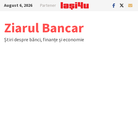
Skip
August 6, 2026
Partener
to
content
Ziarul Bancar
Știri despre bănci, finanțe și economie