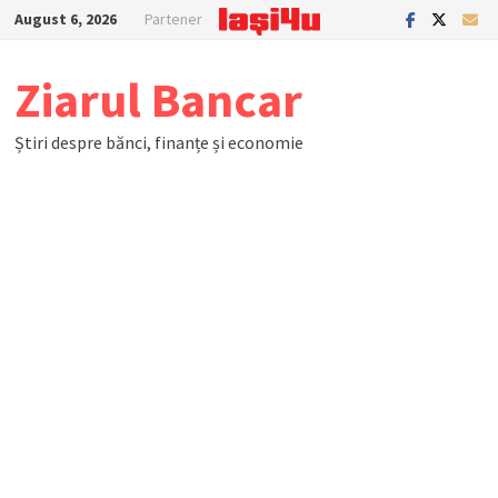
Skip
August 6, 2026
Partener
to
content
Ziarul Bancar
Știri despre bănci, finanțe și economie