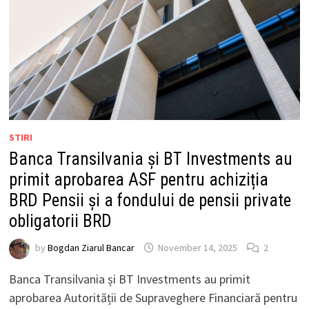
STIRI
Banca Transilvania și BT Investments au
primit aprobarea ASF pentru achiziția
BRD Pensii și a fondului de pensii private
obligatorii BRD
by
Bogdan Ziarul Bancar
November 14, 2025
2
Banca Transilvania și BT Investments au primit
aprobarea Autorității de Supraveghere Financiară pentru