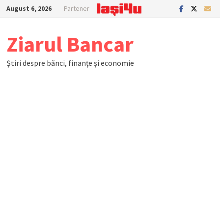
Skip
August 6, 2026
Partener
to
content
Ziarul Bancar
Știri despre bănci, finanțe și economie